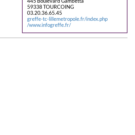
445 Boulevard Gambetta
59338 TOURCOING
03.20.36.65.45
greffe-tc-lillemetropole.fr/index.php
/www.infogreffe.fr/