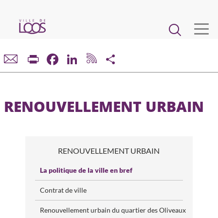
Aller
au
Main
contenu
principal
navigation
VIE MUNICIPALE
Print
Facebook
LinkedIn
Share
DÉMARCHES ET SERVICES
RENOUVELLEMENT URBAIN
CADRE DE VIE ET URBANISME
ECONOMIE ET EMPLOI
RENOUVELLEMENT URBAIN
ENFANCE, JEUNESSE, ÉDUCATION, RESTAURATION
La politique de la ville en bref
Contrat de ville
CULTURE, SPORT, ASSOCIATIONS
Renouvellement urbain du quartier des Oliveaux