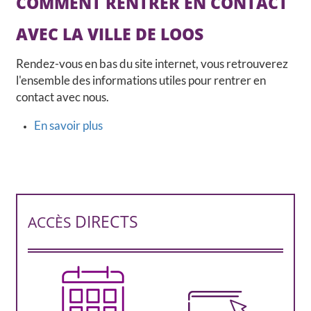
COMMENT RENTRER EN CONTACT
CCAS, SOLIDARITÉ ET SANTÉ
AVEC LA VILLE DE LOOS
POLICE MUNICIPALE
Rendez-vous en bas du site internet, vous retrouverez
l'ensemble des informations utiles pour rentrer en
contact avec nous.
En savoir plus
sur
Comment
rentrer
en
contact
avec
DIRECTS
ACCÈS
la
ville
de
Loos