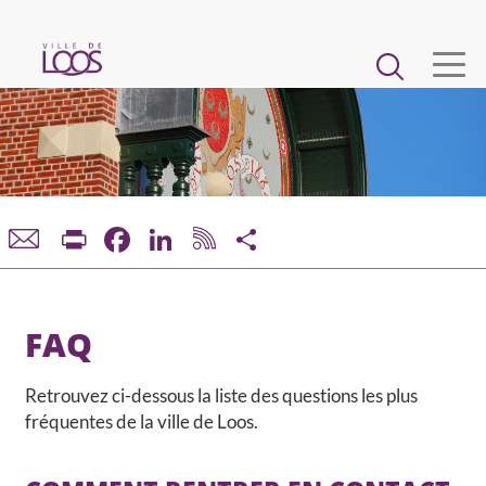
Aller
au
Main
contenu
principal
navigation
VIE MUNICIPALE
DÉMARCHES ET SERVICES
Print
Facebook
LinkedIn
Share
CADRE DE VIE ET URBANISME
ECONOMIE ET EMPLOI
FAQ
ENFANCE, JEUNESSE, ÉDUCATION, RESTAURATION
Retrouvez ci-dessous la liste des questions les plus
fréquentes de la ville de Loos.
CULTURE, SPORT, ASSOCIATIONS