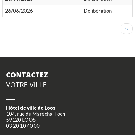
26/06/2026
Délibération
PAGINATION
Pag
››
suiv
CONTACTEZ
VOTRE VILLE
Hôtel de ville de Loos
104, rue du Maréchal Foch
59120 LOOS
03 20 10 40 00