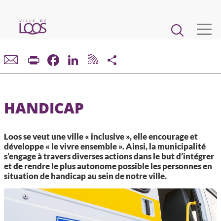
Aller
au
Main
contenu
principal
navigation
VIE MUNICIPALE
Print
Facebook
LinkedIn
Share
DÉMARCHES ET SERVICES
HANDICAP
CADRE DE VIE ET URBANISME
Loos se veut une ville « inclusive », elle encourage et
ECONOMIE ET EMPLOI
développe « le vivre ensemble ». Ainsi, la municipalité
s’engage à travers diverses actions dans le but d’intégrer
et de rendre le plus autonome possible les personnes en
ENFANCE, JEUNESSE, ÉDUCATION, RESTAURATION
situation de handicap au sein de notre ville.
CULTURE, SPORT, ASSOCIATIONS