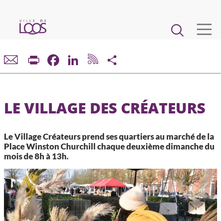
Aller
au
Main
contenu
principal
navigation
VIE MUNICIPALE
Print
Facebook
LinkedIn
Share
DÉMARCHES ET SERVICES
LE VILLAGE DES CRÉATEURS
CADRE DE VIE ET URBANISME
Le Village Créateurs prend ses quartiers au marché de la
ECONOMIE ET EMPLOI
Place Winston Churchill chaque deuxième dimanche du
mois de 8h à 13h.
ENFANCE, JEUNESSE, ÉDUCATION, RESTAURATION
CULTURE, SPORT, ASSOCIATIONS