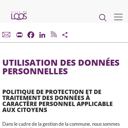
Aller
au
Main
contenu
principal
navigation
VIE MUNICIPALE
Print
Facebook
LinkedIn
Share
DÉMARCHES ET SERVICES
UTILISATION DES DONNÉES
CADRE DE VIE ET URBANISME
PERSONNELLES
ECONOMIE ET EMPLOI
POLITIQUE DE PROTECTION ET DE
TRAITEMENT DES DONNÉES À
ENFANCE, JEUNESSE, ÉDUCATION, RESTAURATION
CARACTÈRE PERSONNEL APPLICABLE
AUX CITOYENS
CULTURE, SPORT, ASSOCIATIONS
Dans le cadre de la gestion de la commune, nous sommes