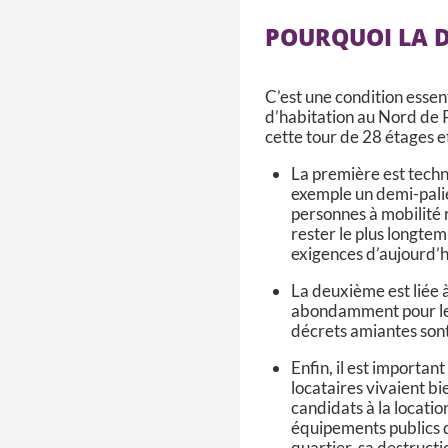
POURQUOI LA 
C’est une condition essen
d’habitation au Nord de P
cette tour de 28 étages e
La première est techn
exemple un demi-palie
personnes à mobilité r
rester le plus longte
exigences d’aujourd’hu
La deuxième est liée à
abondamment pour les 
décrets amiantes sont 
Enfin, il est important
locataires vivaient bie
candidats à la locatio
équipements publics da
quartier, sa destruct