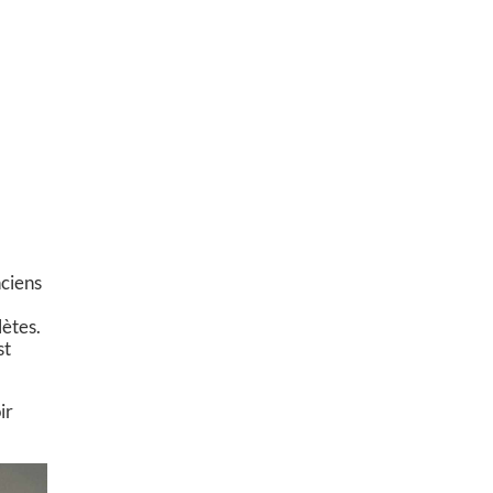
nciens
lètes.
st
ir