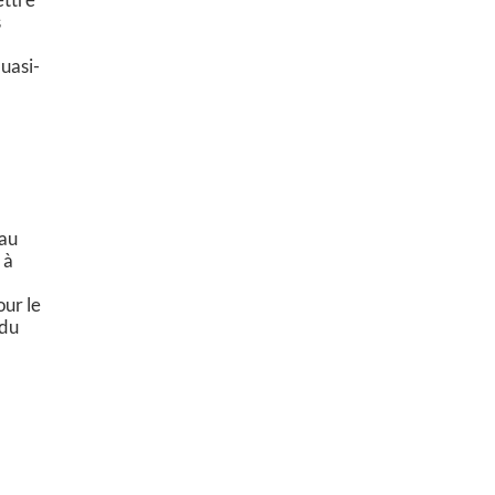
s
quasi-
eau
 à
our le
 du