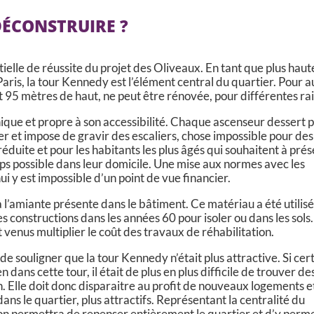
DÉCONSTRUIRE ?
tielle de réussite du projet des Oliveaux. En tant que plus haut
aris, la tour Kennedy est l’élément central du quartier. Pour a
t 95 mètres de haut, ne peut être rénovée, pour différentes ra
ique et propre à son accessibilité. Chaque ascenseur dessert 
r et impose de gravir des escaliers, chose impossible pour des
éduite et pour les habitants les plus âgés qui souhaitent à prés
mps possible dans leur domicile. Une mise aux normes avec les
i y est impossible d’un point de vue financier.
 l’amiante présente dans le bâtiment. Ce matériau a été utilisé
constructions dans les années 60 pour isoler ou dans les sols.
venus multiplier le coût des travaux de réhabilitation.
 de souligner que la tour Kennedy n’était plus attractive. Si cer
n dans cette tour, il était de plus en plus difficile de trouver de
n. Elle doit donc disparaitre au profit de nouveaux logements e
ns le quartier, plus attractifs. Représentant la centralité du
ion permettra de repenser entièrement le quartier et d’y perm