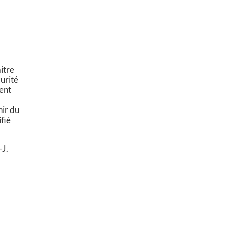
itre
curité
ent
nir du
fié
-J.