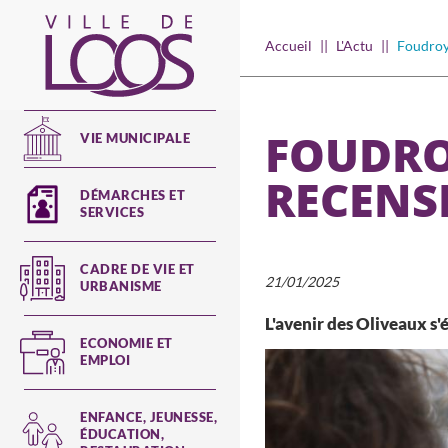
Aller
au
Main
Accueil
L'Actu
Foudroy
contenu
navigation
principal
FOUDRO
VIE MUNICIPALE
RECENS
DÉMARCHES ET
SERVICES
CADRE DE VIE ET
21/01/2025
URBANISME
L'avenir des Oliveaux s'é
ECONOMIE ET
EMPLOI
ENFANCE, JEUNESSE,
ÉDUCATION,