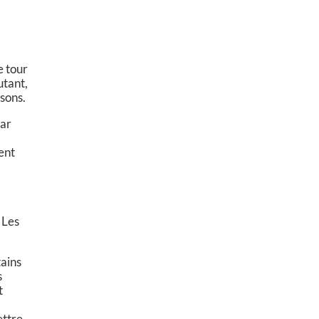
e tour
utant,
isons.
par
ent
 Les
tains
s
t
ettre