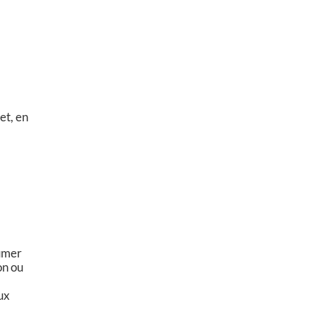
et, en
lumer
on ou
ux