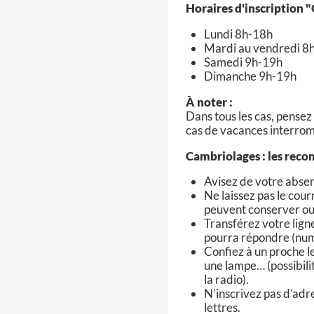
Horaires d'inscription 
Lundi 8h-18h
Mardi au vendredi 8
Samedi 9h-19h
Dimanche 9h-19h
À noter :
Dans tous les cas, pense
cas de vacances interromp
Cambriolages : les reco
Avisez de votre absen
Ne laissez pas le cour
peuvent conserver ou 
Transférez votre lign
pourra répondre (num
Confiez à un proche le
une lampe… (possibilit
la radio).
N’inscrivez pas d’adre
lettres.