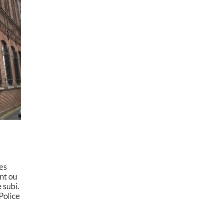
les
nt ou
 subi.
 Police