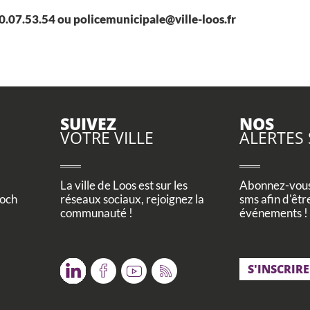
.07.53.54 ou policemunicipale@ville-loos.fr
SUIVEZ
NOS
VOTRE VILLE
ALERTES
La ville de Loos est sur les
Abonnez-vous 
Foch
réseaux sociaux, rejoignez la
sms afin d'êtr
communauté !
événements !
Twitter
Facebook
Youtube
RSS
S'INSCRIRE