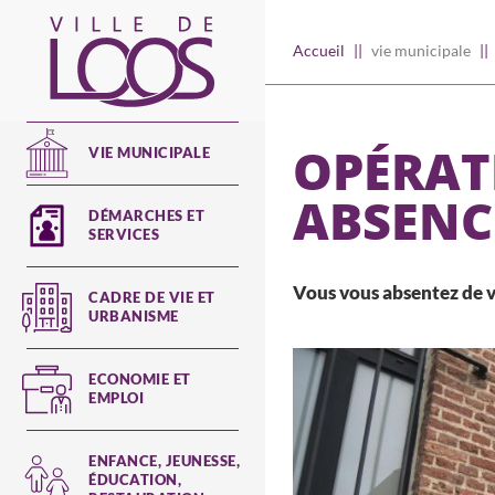
Aller
au
Main
Accueil
vie municipale
contenu
principal
navigation
OPÉRAT
VIE MUNICIPALE
ABSENC
DÉMARCHES ET
SERVICES
Vous vous absentez de v
CADRE DE VIE ET
URBANISME
ECONOMIE ET
EMPLOI
ENFANCE, JEUNESSE,
ÉDUCATION,