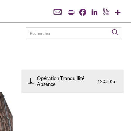
Print
Facebook
LinkedIn
Sha
Reche
Opération Tranquillité
120.5 Ko
Absence