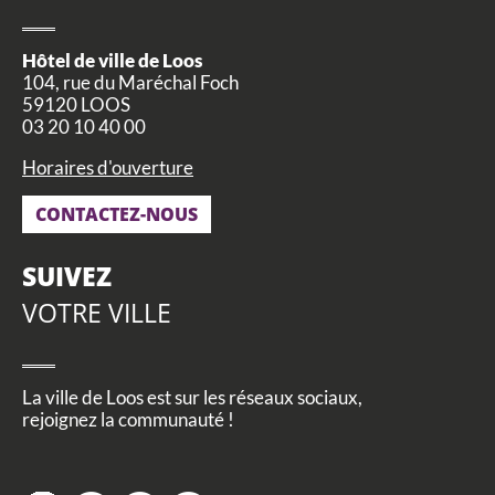
CCAS, SOLIDARITÉ ET SANTÉ
Hôtel de ville de Loos
POLICE MUNICIPALE
104, rue du Maréchal Foch
59120 LOOS
03 20 10 40 00
Horaires d'ouverture
CONTACTEZ-NOUS
SUIVEZ
VOTRE VILLE
La ville de Loos est sur les réseaux sociaux,
rejoignez la communauté !