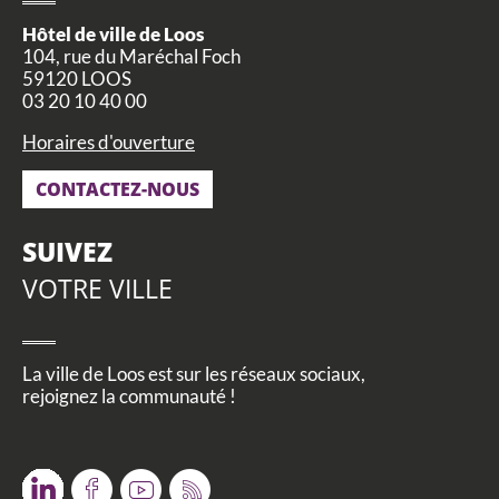
CCAS, SOLIDARITÉ ET SANTÉ
Hôtel de ville de Loos
104, rue du Maréchal Foch
POLICE MUNICIPALE
59120 LOOS
03 20 10 40 00
Horaires d'ouverture
CONTACTEZ-NOUS
SUIVEZ
VOTRE VILLE
La ville de Loos est sur les réseaux sociaux,
rejoignez la communauté !
Twitter
Facebook
Youtube
RSS