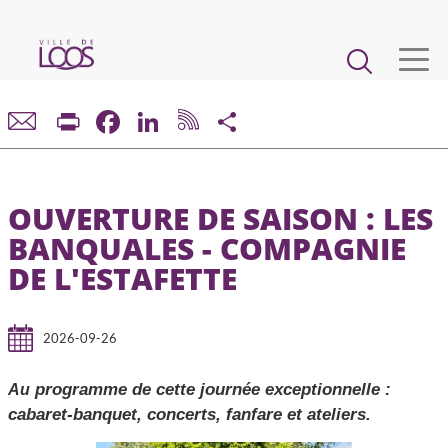
Aller
au
Main
contenu
principal
navigation
VIE MUNICIPALE
Print
Facebook
LinkedIn
Share
DÉMARCHES ET SERVICES
OUVERTURE DE SAISON : LES
CADRE DE VIE ET URBANISME
BANQUALES - COMPAGNIE
DE L'ESTAFETTE
ECONOMIE ET EMPLOI
ENFANCE, JEUNESSE, ÉDUCATION, RESTAURATION
2026-09-26
programme de cette journée exceptionnelle :
Au
CULTURE, SPORT, ASSOCIATIONS
cabaret-banquet, concerts, fanfare et ateliers.