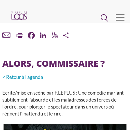
Aller
au
Main
contenu
principal
navigation
VIE MUNICIPALE
Print
Facebook
LinkedIn
Share
DÉMARCHES ET SERVICES
ALORS, COMMISSAIRE ?
CADRE DE VIE ET URBANISME
< Retour à l'agenda
ECONOMIE ET EMPLOI
Ecrite/mise en scène par F.LEPLUS : Une comédie mariant
ENFANCE, JEUNESSE, ÉDUCATION, RESTAURATION
subtilement l’absurde et les maladresses des forces de
l’ordre, pour plonger le spectateur dans un univers où
règnent l’inattendu et le rire.
CULTURE, SPORT, ASSOCIATIONS