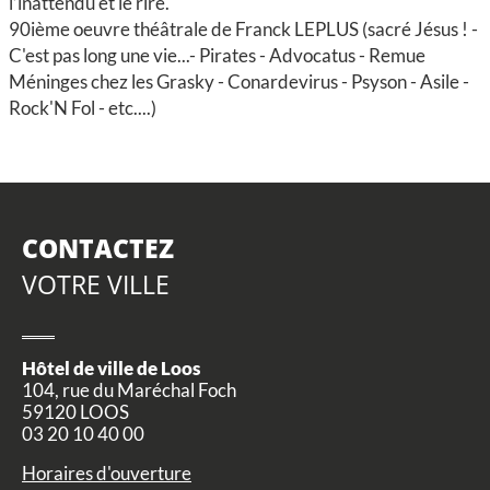
l’inattendu et le rire.
90ième oeuvre théâtrale de Franck LEPLUS (sacré Jésus ! -
C'est pas long une vie...- Pirates - Advocatus - Remue
Méninges chez les Grasky - Conardevirus - Psyson - Asile -
Rock'N Fol - etc....)
CONTACTEZ
VOTRE VILLE
Hôtel de ville de Loos
104, rue du Maréchal Foch
59120 LOOS
03 20 10 40 00
Horaires d'ouverture