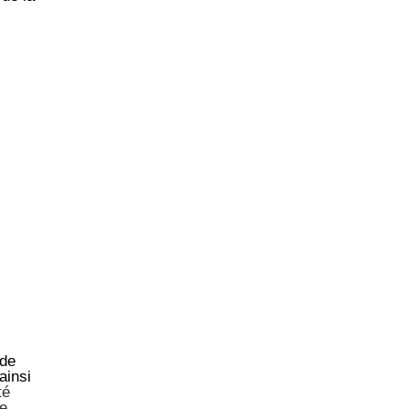
 de
ainsi
té
de