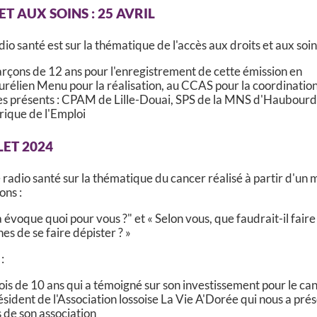
ET AUX SOINS : 25 AVRIL
io santé est sur la thématique de l'accès aux droits et aux soin
rçons de 12 ans pour l'enregistrement de cette émission en
urélien Menu pour la réalisation, au CCAS pour la coordination
s présents : CPAM de Lille-Douai, SPS de la MNS d'Haubourd
rique de l'Emploi
LET 2024
adio santé sur la thématique du cancer réalisé à partir d'un 
ons :
la évoque quoi pour vous ?" et « Selon vous, que faudrait-il fair
s de se faire dépister ? »
 :
ois de 10 ans qui a témoigné sur son investissement pour le ca
ident de l'Association lossoise La Vie A'Dorée qui nous a pré
s de son association