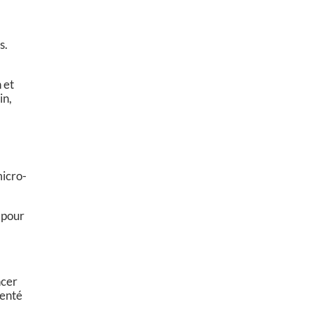
s.
 et
in,
micro-
e pour
ncer
senté