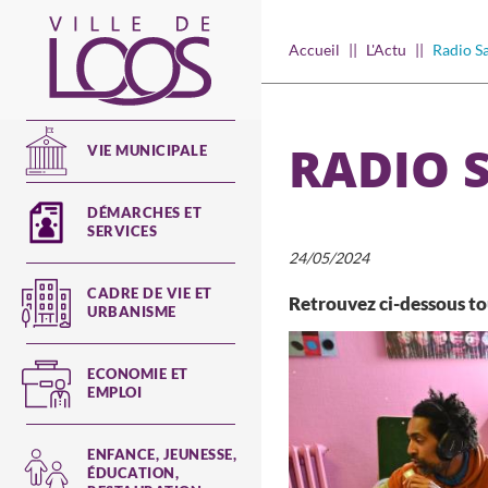
Aller
au
Main
Accueil
L'Actu
Radio S
contenu
navigation
principal
RADIO 
VIE MUNICIPALE
DÉMARCHES ET
SERVICES
24/05/2024
CADRE DE VIE ET
Retrouvez ci-dessous tou
URBANISME
ECONOMIE ET
EMPLOI
ENFANCE, JEUNESSE,
ÉDUCATION,