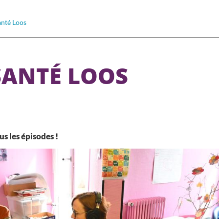
anté Loos
SANTÉ LOOS
s les épisodes !