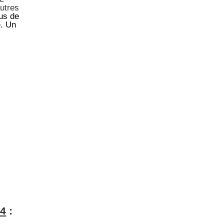
autres
us de
e. Un
4
: