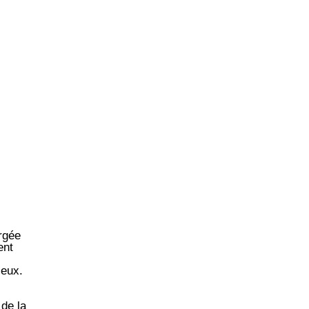
rgée
ent
ieux.
 de la