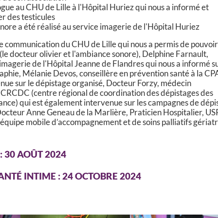
gue au CHU de Lille à l'Hôpital Huriez qui nous a informé et
er des testicules
ore a été réalisé au service imagerie de l'Hôpital Huriez
e communication du CHU de Lille qui nous a permis de pouvoi
(le docteur olivier et l'ambiance sonore), Delphine Farnault,
imagerie de l'Hôpital Jeanne de Flandres qui nous a informé s
phie, Mélanie Devos, conseillère en prévention santé à la C
venue sur le dépistage organisé, Docteur Forzy, médecin
 CRCDC (centre régional de coordination des dépistages des
nce) qui est également intervenue sur les campagnes de dépi
Docteur Anne Geneau de la Marlière, Praticien Hospitalier, US
quipe mobile d’accompagnement et de soins palliatifs gériat
: 30 AOÛT 2024
SANTÉ INTIME : 24 OCTOBRE 2024