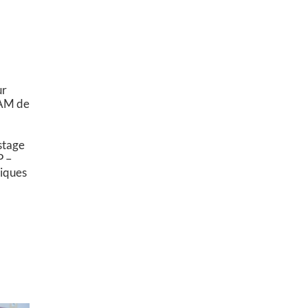
r
ur
PAM de
stage
P –
riques