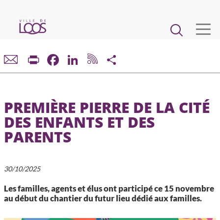
Aller
au
Main
contenu
principal
navigation
VIE MUNICIPALE
Print
Facebook
LinkedIn
Share
DÉMARCHES ET SERVICES
PREMIÈRE PIERRE DE LA CITÉ
CADRE DE VIE ET URBANISME
DES ENFANTS ET DES
PARENTS
ECONOMIE ET EMPLOI
ENFANCE, JEUNESSE, ÉDUCATION, RESTAURATION
30/10/2025
Les familles, agents et élus ont participé ce 15 novembre
CULTURE, SPORT, ASSOCIATIONS
au début du chantier du futur lieu dédié aux familles.