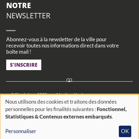
NOTRE
NEWSLETTER
Abonnez-vous à la newsletter de la ville pour
recevoir toutes nos informations direct dans votre
boîte mail !
S'INSCRIRE
Footer
© Site de Loos 2023
Mentions légales
Nous utilisons des cookies et traitons des données
menu
Utilisation des données personnelles
Cookies et traceurs
personnelles pour les finalités suivantes :
Fonctionnel,
Utilisation
Statistiques & Contenus externes embarqués
.
FAQ
Actualités
Agenda
Actes administratifs
des
Accessibilité
#
Personnaliser
OK