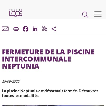
Aller
au
Main
contenu
principal
navigation
VIE MUNICIPALE
Print
Facebook
LinkedIn
Share
DÉMARCHES ET SERVICES
FERMETURE DE LA PISCINE
CADRE DE VIE ET URBANISME
INTERCOMMUNALE
NEPTUNIA
ECONOMIE ET EMPLOI
ENFANCE, JEUNESSE, ÉDUCATION, RESTAURATION
19/08/2025
La piscine Neptunia est désormais fermée. Découvrez
CULTURE, SPORT, ASSOCIATIONS
toutes les modalités.