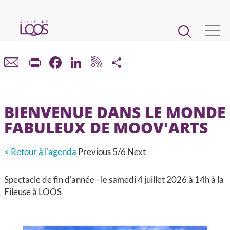
Aller
au
Main
contenu
principal
navigation
VIE MUNICIPALE
Print
Facebook
LinkedIn
Share
DÉMARCHES ET SERVICES
BIENVENUE DANS LE MONDE
CADRE DE VIE ET URBANISME
FABULEUX DE MOOV'ARTS
ECONOMIE ET EMPLOI
< Retour à l'agenda
Previous
5/6
Next
ENFANCE, JEUNESSE, ÉDUCATION, RESTAURATION
Spectacle de fin d'année - le samedi 4 juillet 2026 à 14h à la
Fileuse à LOOS
CULTURE, SPORT, ASSOCIATIONS